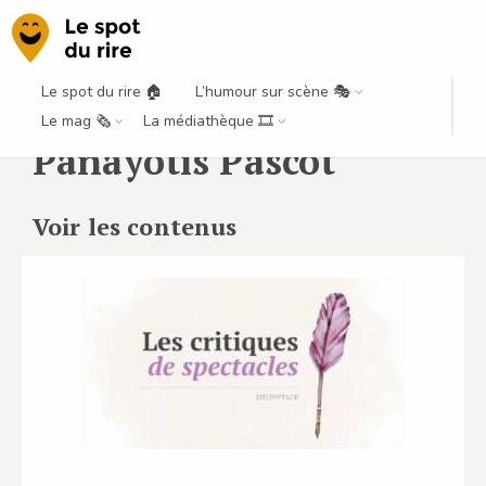
Le spot du rire 🏠
L’humour sur scène 🎭
Le mag 🗞️
La médiathèque 🎞️
Panayotis Pascot
Voir les contenus