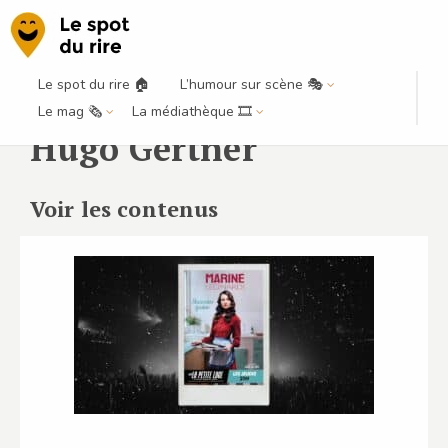
Le spot du rire 🏠
L’humour sur scène 🎭
Le mag 🗞️
La médiathèque 🎞️
Hugo Gertner
Voir les contenus