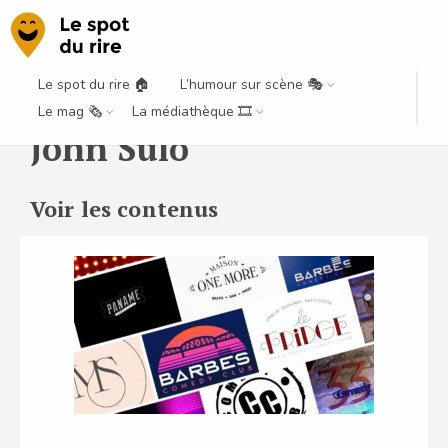
Le spot du rire 🏠
L’humour sur scène 🎭
Le mag 🗞️
La médiathèque 🎞️
John Sulo
Voir les contenus