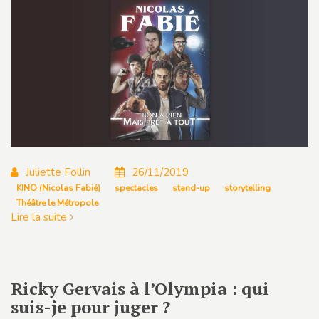
Juliette Follin
26/11/2019
KINO (Nicolas Fabié)
spectacles
stand-up
storytelling
Théâtre le Métropole
Lire la suite
Ricky Gervais à l’Olympia : qui
suis-je pour juger ?