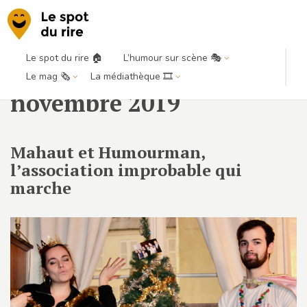
Le spot du rire 🏠
L’humour sur scène 🎭
Publications par mois :
Le mag 🗞️
La médiathèque 🎞️
novembre 2019
Mahaut et Humourman,
l’association improbable qui
marche