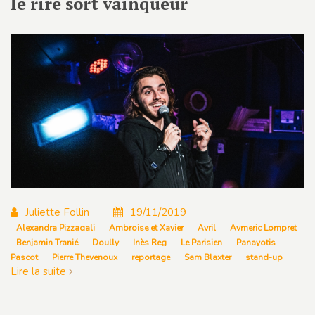
le rire sort vainqueur
Juliette Follin
19/11/2019
Alexandra Pizzagali
Ambroise et Xavier
Avril
Aymeric Lompret
Benjamin Tranié
Doully
Inès Reg
Le Parisien
Panayotis
Pascot
Pierre Thevenoux
reportage
Sam Blaxter
stand-up
Lire la suite