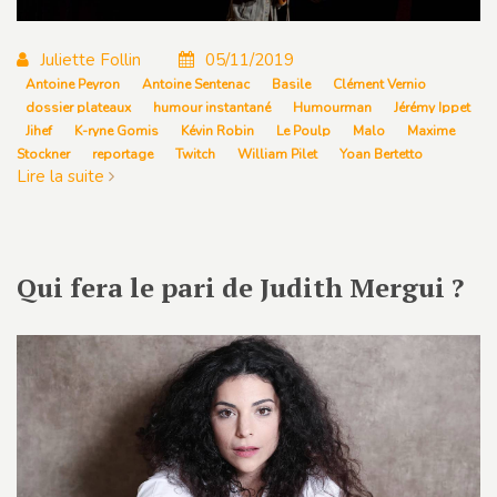
Juliette Follin
05/11/2019
Antoine Peyron
Antoine Sentenac
Basile
Clément Vernio
dossier plateaux
humour instantané
Humourman
Jérémy Ippet
Jihef
K-ryne Gomis
Kévin Robin
Le Poulp
Malo
Maxime
Stockner
reportage
Twitch
William Pilet
Yoan Bertetto
Lire la suite
Qui fera le pari de Judith Mergui ?