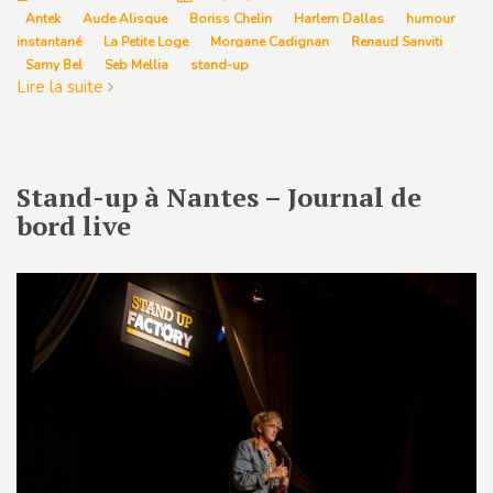
Antek
Aude Alisque
Boriss Chelin
Harlem Dallas
humour
instantané
La Petite Loge
Morgane Cadignan
Renaud Sanviti
Samy Bel
Seb Mellia
stand-up
Lire la suite
Stand-up à Nantes – Journal de
bord live