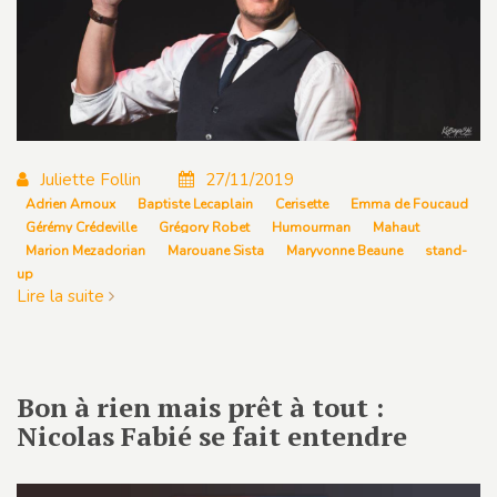
Juliette Follin
27/11/2019
Adrien Arnoux
Baptiste Lecaplain
Cerisette
Emma de Foucaud
Gérémy Crédeville
Grégory Robet
Humourman
Mahaut
Marion Mezadorian
Marouane Sista
Maryvonne Beaune
stand-
up
Lire la suite
Bon à rien mais prêt à tout :
Nicolas Fabié se fait entendre