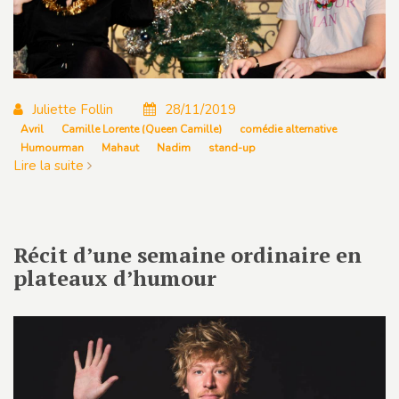
Juliette Follin
28/11/2019
Avril
Camille Lorente (Queen Camille)
comédie alternative
Humourman
Mahaut
Nadim
stand-up
Lire la suite
Récit d’une semaine ordinaire en
plateaux d’humour