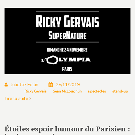
Juliette Follin
25/11/2019
Ricky Gervais
Sean McLoughlin
spectacles
stand-up
Lire la suite
Étoiles espoir humour du Parisien :