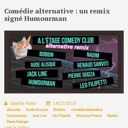
Comédie alternative : un remix
signé Humourman
Juliette Follin
14/11/2019
absurde
Aude Alisque
Bobbin
comédie alternative
Humourman
Jack Line
Léo Filipetti
Monsieur Fraize
Nadim
Pierre Metzger
Lire la suite