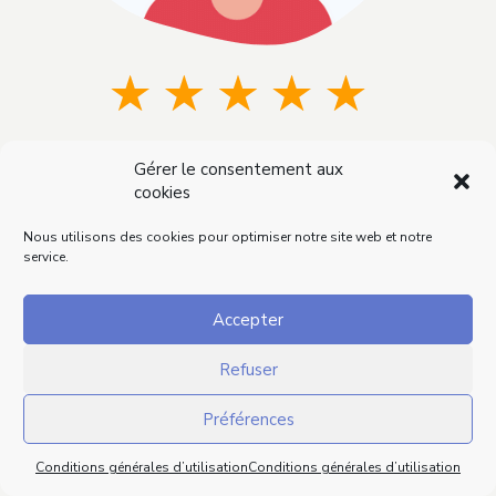
Excellent podcast…
Gérer le consentement aux
cookies
…qui permet de profiter du plaisir que transmet
chaque personne lorsqu’elle parle de sa passion.
Nous utilisons des cookies pour optimiser notre site web et notre
service.
Accepter
Refuser
Préférences
Conditions générales d’utilisation
Conditions générales d’utilisation