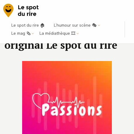
Le spot du rire 🏠
L’humour sur scène 🎭
Passions : podcast
Le mag 🗞️
La médiathèque 🎞️
original Le spot du rire