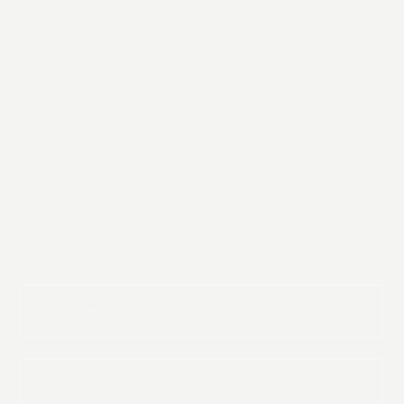
Discuter avec eux, c'est bien ; vous faire part de ces
interviews humour et stand-up, c'est mieux ! Ici, on
décortique des humoristes tout en conservant leur
intégrité physique et émotionnelle. Il y aura de la
promotion de spectacle, peut-être un peu d'intime et
d'autres choses encore.
Les rencontres de 2021-2022
Les rencontres de 2020