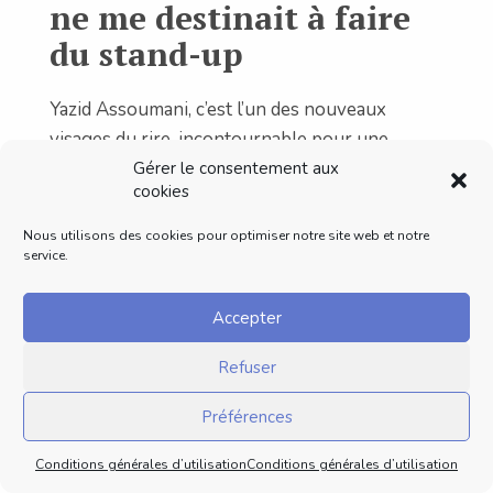
ne me destinait à faire
du stand-up
Yazid Assoumani, c’est l’un des nouveaux
visages du rire, incontournable pour une
interview ! Adoubé par Panayotis et ses pairs, il
Gérer le consentement aux
cookies
se distingue actuellement dans plusieurs
festivals. Repéré au festival Arti’Show de
Nous utilisons des cookies pour optimiser notre site web et notre
Nanterre, il a fait beaucoup de chemin depuis et
service.
il compte continuer sur sa lancée.
Accepter
Yazid est un humoriste simple, qui profite de
chaque opportunité qui lui est donnée. Posé, il
Refuser
n’en est pas moins besogneux quand il faut
être au rendez-vous.
Préférences
Lire l’interview de Yazid Assoumani →
Conditions générales d’utilisation
Conditions générales d’utilisation