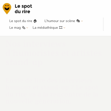
Le spot du rire 🏠
L’humour sur scène 🎭
Le mag 🗞️
La médiathèque 🎞️
Nos interviews
d'humoristes et artistes
stand-up
Envie de lire des interviews
humour et stand-up ? Le spot
du rire va à la rencontre de la
nouvelle génération.