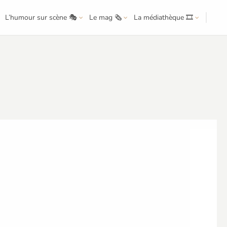
L’humour sur scène 🎭
Le mag 🗞️
La médiathèque 🎞️