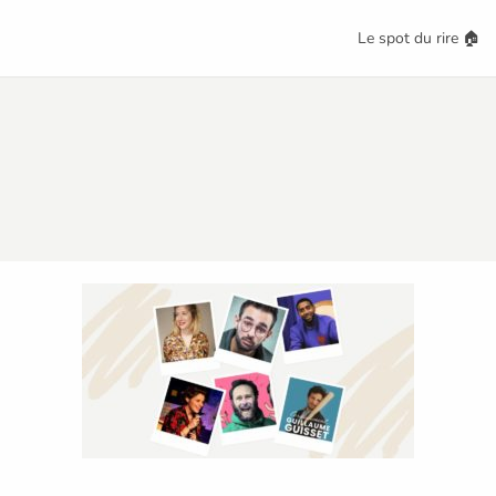
Le spot du rire 🏠