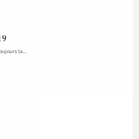
19
oujours la…