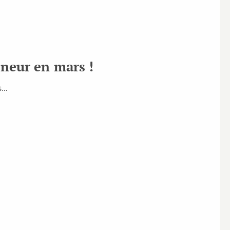
nneur en mars !
es…