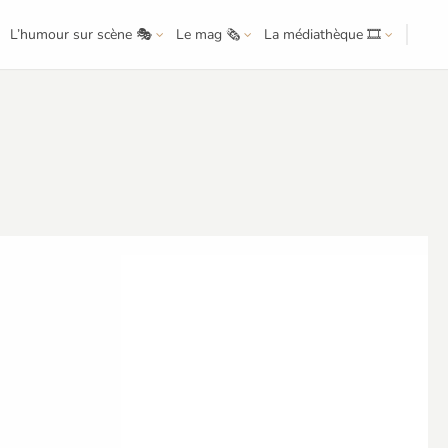
L’humour sur scène 🎭
Le mag 🗞️
La médiathèque 🎞️