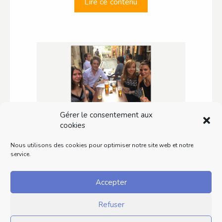
Lire ce contenu
Gérer le consentement aux
cookies
Votre média web humour,
Nous utilisons des cookies pour optimiser notre site web et notre
service.
le spot du rire, a 2 ans !
Le spot du rire fête déjà ses deux premières
Accepter
années. C’est un nouveau palier franchi pour
Refuser
votre média web humour,…