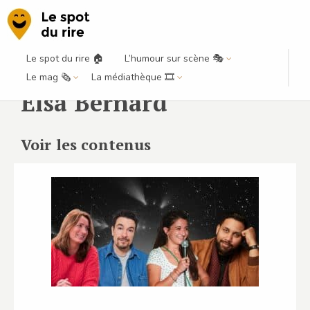
Le spot du rire 🏠
L’humour sur scène 🎭
Le mag 🗞️
La médiathèque 🎞️
Elsa Bernard
Voir les contenus