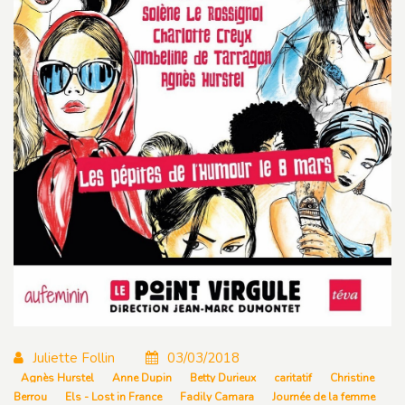
Juliette Follin
03/03/2018
Agnès Hurstel
Anne Dupin
Betty Durieux
caritatif
Christine
Berrou
Els - Lost in France
Fadily Camara
Journée de la femme