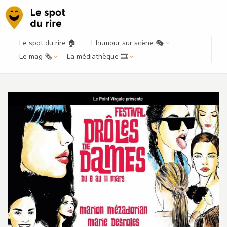
Le spot du rire 🏠
L’humour sur scène 🎭
Festival Drôles de Dames, etc. : les
Le mag 🗞️
La médiathèque 🎞️
femmes à l’honneur en mars !