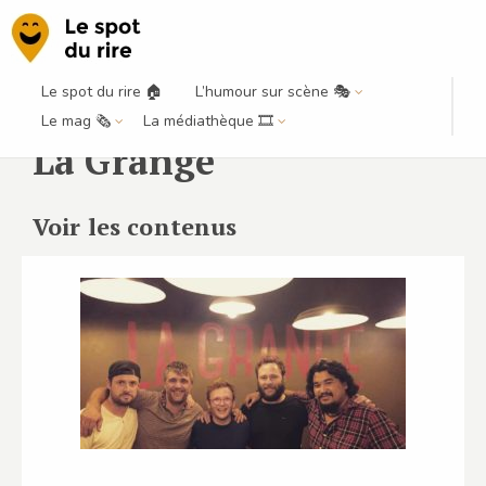
Le spot du rire 🏠
L’humour sur scène 🎭
Le mag 🗞️
La médiathèque 🎞️
La Grange
Voir les contenus