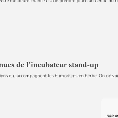
otre meilleure chance est de prendre place au Cercle du ri
nues de l’incubateur stand-up
tions qui accompagnent les humoristes en herbe. On ne vo
Nous uti