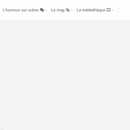
L’humour sur scène 🎭
Le mag 🗞️
La médiathèque 🎞️