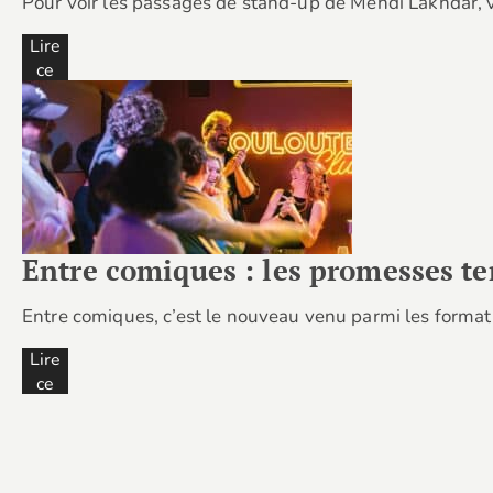
Pour voir les passages de stand-up de Mehdi Lakhdar, v
Lire
ce
cont
enu
Entre comiques : les promesses te
Entre comiques, c’est le nouveau venu parmi les forma
Lire
ce
cont
enu