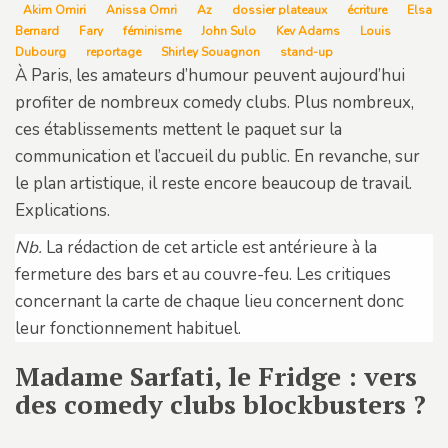
Akim Omiri
Anissa Omri
Az
dossier plateaux
écriture
Elsa
Bernard
Fary
féminisme
John Sulo
Kev Adams
Louis
Dubourg
reportage
Shirley Souagnon
stand-up
À Paris, les amateurs d’humour peuvent aujourd’hui
profiter de nombreux comedy clubs. Plus nombreux,
ces établissements mettent le paquet sur la
communication et l’accueil du public. En revanche, sur
le plan artistique, il reste encore beaucoup de travail.
Explications.
Nb.
La rédaction de cet article est antérieure à la
fermeture des bars et au couvre-feu. Les critiques
concernant la carte de chaque lieu concernent donc
leur fonctionnement habituel.
Madame Sarfati, le Fridge : vers
des comedy clubs blockbusters ?