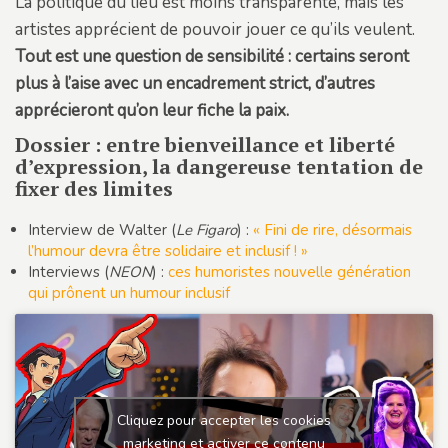
La politique du lieu est moins transparente, mais les
artistes apprécient de pouvoir jouer ce qu’ils veulent.
Tout est une question de sensibilité : certains seront
plus à l’aise avec un encadrement strict, d’autres
apprécieront qu’on leur fiche la paix.
Dossier : entre bienveillance et liberté
d’expression, la dangereuse tentation de
fixer des limites
Interview de Walter (
Le Figaro
) :
« Fini de rire, désormais
l’humour devra être solidaire et inclusif ! »
Interviews (
NEON
) :
ces humoristes nouvelle génération
qui prônent un humour inclusif
Cliquez pour accepter les cookies
marketing et activer ce contenu