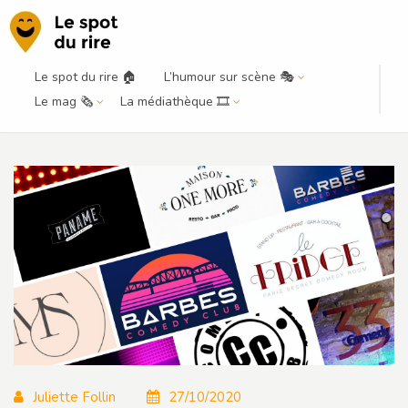
Le spot du rire 🏠
L’humour sur scène 🎭
Les comedy clubs, usines à
Le mag 🗞️
La médiathèque 🎞️
formater les humoristes ?
Juliette Follin
27/10/2020