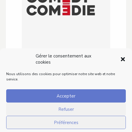
Gérer le consentement aux
Comedy Comédie
cookies
délocalise au spot du rire !
Nous utilisons des cookies pour optimiser notre site web et notre
service.
Vous avez peut-être connu le site Comedy
Comédie, lu quelques articles et pourquoi
Accepter
pas partagé certains contenus ? Pour ma…
Refuser
Lire ce contenu
Préférences