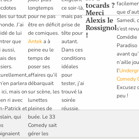
facileme
tocards ?
ce soir-là,
cdotes
longtemps
Merci
que d’aut
mais pas
les sur tout
pour ne pas
Alexis le
Samedi, 
prise de
monde. J’ai
être en déficit
Rossignol
s’est rev
tête pour
idé de lui
de comiques.
!
Comédie
autant.
trer que
Antek
a à
Paradiso
Dans ces
 aussi,
peine eu le
avant qu’
conditions
vais des
temps de
n’aille jo
idéales
siers.
poser ses
l’
Underg
pour
urellement,
affaires qu’il
Comedy 
tester, j’ai
n’en parlera
débarquait
Excusez 
trouvé la
 ici, mais on
sur scène, les
peu !
soirée
ien ri avec
lunettes
réussie.
n-Patrick et
pleines de
slain, qui
buée. Le 33
us
Comedy sait
oignaient
gérer les