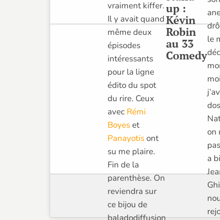
vraiment kiffer.
up :
ane
Kévin
Il y avait quand
drô
Robin
même deux
le 
au 33
épisodes
déc
Comedy
intéressants
mon
pour la ligne
moi
édito du spot
j’a
du rire. Ceux
dos
avec
Rémi
Nat
Boyes
et
on 
Panayotis
ont
pas
su me plaire.
a b
Fin de la
Jea
parenthèse. On
Ghi
reviendra sur
no
ce bijou de
rej
baladodiffusion