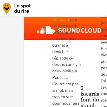
Pour la petite
Rev
histoire, c’est
l’es
grâce à
Fabien
co
Guilbaud
que
pas
j’ai découvert
pre
cette pépite.
con
J’ai ensuite eu
ave
du mal à
Rob
dénicher
bie
l’épisode ci-
peu
dessus car il y a
pas
deux Meilleur
dév
Podcast.
j’a
L’autre est pas
2
l’e
si mal, mais
tocards
cou
trop en vue
font du
sta
pour nous faire
stand-
son