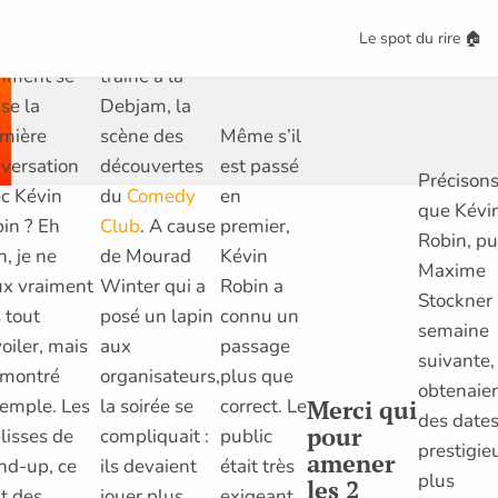
enons à
Comme
Le spot du rire 🏠
sentiel :
souvent, il
mment se
traîne à la
se la
Debjam, la
Même s’il
mière
scène des
est passé
versation
découvertes
Précisons 
en
c Kévin
du
Comedy
que Kévi
premier,
in ? Eh
Club
. A cause
Robin, pu
Kévin
n, je ne
de Mourad
Maxime
Robin a
x vraiment
Winter qui a
Stockner 
connu un
 tout
posé un lapin
semaine
passage
oiler, mais
aux
suivante,
plus que
i montré
organisateurs,
obtenaie
correct. Le
Merci qui
xemple. Les
la soirée se
des date
pour
public
lisses de
compliquait :
prestigie
amener
était très
nd-up, ce
ils devaient
plus
les 2
exigeant
t des
jouer plus