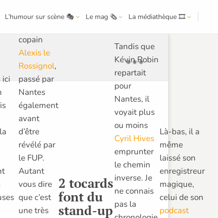
Tout ça,
c’est grâce
L’humour sur scène 🎭
Le mag 🗞️
La médiathèque 🎞️
à leur
copain
Tandis que
Alexis le
Kévin Robin
Rossignol
,
repartait
ici
passé par
pour
n
Nantes
Nantes, il
is
également
voyait plus
avant
ou moins
la
Là-bas, il a
d’être
Cyril Hives
même
révélé par
emprunter
laissé son
le FUP.
le chemin
nt
enregistreur
Autant
inverse. Je
2 tocards
s
magique,
vous dire
ne connais
font du
uses
celui de son
que c’est
pas la
stand-up
podcast
une très
chronologie,