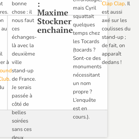
:
nt
Clap Clap
. Il
bonne
mais Cyril
Maxime
res.
est aussi
chose : il
squattait
Stockner
on
axé sur les
nous faut
quelques
enchaîne
u au
coulisses du
ces
temps chez
stand-up ;
échanges-
les Tocards
de fait, on
là avec la
(tocards ?
il
apparaît
deuxième
Sont-ce des
uer à
dedans !
ville
monuments
round
stand-up
nécessitant
Club
.
de France.
un nom
du
Je serais
propre ?
passée à
L’enquête
côté de
est en
belles
cours.).
soirées
sans ces
deux