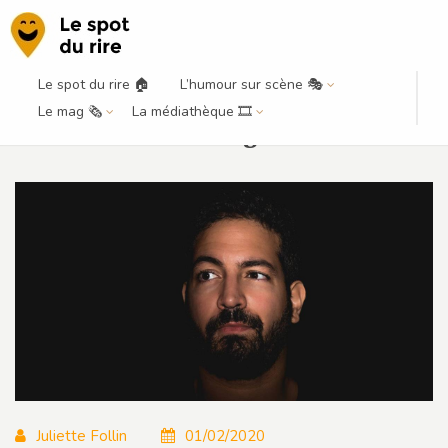
Le spot du rire 🏠
L’humour sur scène 🎭
La découverte du mois – Février
Le mag 🗞️
La médiathèque 🎞️
2020 – Arezki Chougar
Juliette Follin
01/02/2020