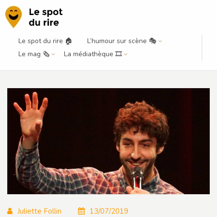
Le spot du rire 🏠
L’humour sur scène 🎭
La découverte du mois – Juillet
Le mag 🗞️
La médiathèque 🎞️
2019 – Omar DBB
Juliette Follin
13/07/2019