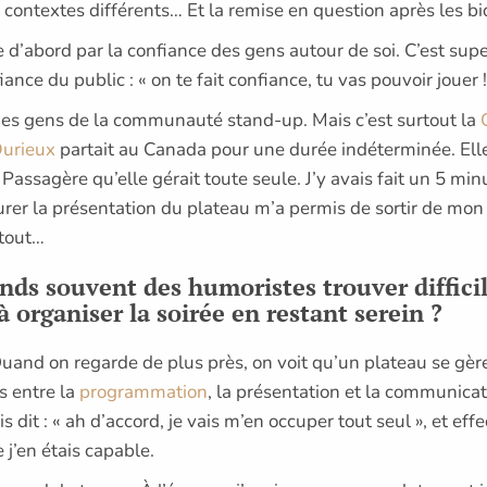
e contextes différents… Et la remise en question après les b
se d’abord par la confiance des gens autour de soi. C’est supe
ce du public : « on te fait confiance, tu vas pouvoir jouer !
 des gens de la communauté stand-up. Mais c’est surtout la
Durieux
partait au Canada pour une durée indéterminée. Elle 
assagère qu’elle gérait toute seule. J’y avais fait un 5 minu
surer la présentation du plateau m’a permis de sortir de mon
 tout…
nds souvent des humoristes trouver difficil
à organiser la soirée en restant serein ?
 Quand on regarde de plus près, on voit qu’un plateau se gère
s entre la
programmation
, la présentation et la communicati
s dit : « ah d’accord, je vais m’en occuper tout seul », et ef
 j’en étais capable.