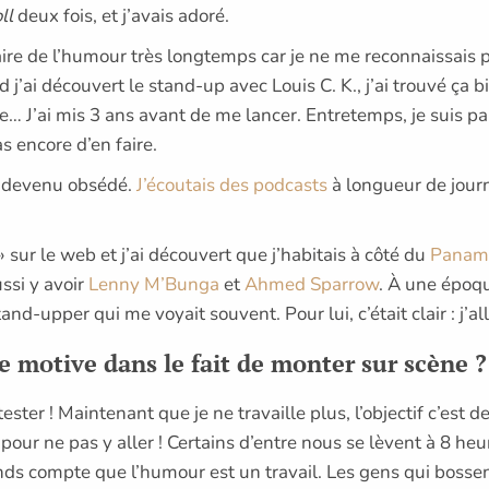
oll
deux fois, et j’avais adoré.
e faire de l’humour très longtemps car je ne me reconnaissais
j’ai découvert le stand-up avec Louis C. K., j’ai trouvé ça b
J’ai mis 3 ans avant de me lancer. Entretemps, je suis par
as encore d’en faire.
nt devenu obsédé.
J’écoutais des podcasts
à longueur de journ
» sur le web et j’ai découvert que j’habitais à côté du
Paname
ussi y avoir
Lenny M’Bunga
et
Ahmed Sparrow
. À une époqu
and-upper qui me voyait souvent. Pour lui, c’était clair : j’al
te motive dans le fait de monter sur scène ?
tester ! Maintenant que je ne travaille plus, l’objectif c’est 
pour ne pas y aller ! Certains d’entre nous se lèvent à 8 he
ends compte que l’humour est un travail. Les gens qui bossen