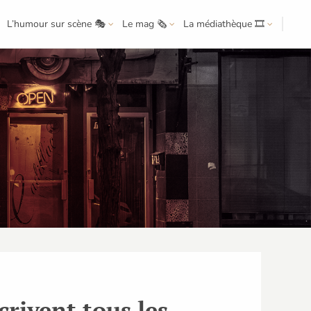
L’humour sur scène 🎭
Le mag 🗞️
La médiathèque 🎞️
crivent tous les