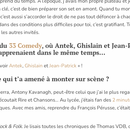
prend du temps. À l’époque, j’avais mon propre plateau et je 
a clé, c’est de bien préparer son set en amont. Quand tu mon
 c’est aussi s’accorder le droit de ne pas tout défoncer à cha
dans des conditions plus difficiles pour toi, c’est gratifiant
 les autres invités.
 du
33 Comedy
, où Antek, Ghislain et Jean-
t apprenaient dans le même temps…
 voir
Antek
,
Ghislain
et
Jean-Patrick
» !
e qui t’a amené à monter sur scène ?
rra, Antony Kavanagh, peut-être celui que j’ai le plus regar
coutait Rire et Chansons… Au lycée, j’étais fan des
2 minut
ques. Avec mes amis, reprendre du François Pérusse, c’étai
ock & Folk
. Je lisais toutes les chroniques de Thomas VDB, do