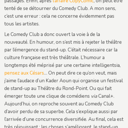
passages. Enfin, après
l’affaire CopyComic
, on peut être
tenté de se détourner du Comedy Club. A mon sens,
c’est une erreur : cela ne concerne évidemment pas
tous les artistes.
Le Comedy Club a donc ouvert la voie à de la
nouveauté. En humour, on s’est mis à rejeter le théâtre
par l’émergence du stand-up. C’était nécessaire car la
culture française est très théâtrale. L’humour a
longtemps été méprisé par une certaine intelligentsia,
pensez aux Césars
… On peut dire ce qu’on veut, mais
j’aime l’audace d’un Kader Aoun qui organise un festival
de stand-up au Théâtre du Rond-Point. Ou qui fait
émerger toute une clique de comédiens
via
Canal+.
Aujourd’hui, on reproche souvent au Comedy Club
d’avoir perdu de sa superbe. Cela s’explique aussi par
l’arrivée d’une concurrence diversifiée. Au final, cela est
très réjouissant : les choses s’améliorent, le stand-up