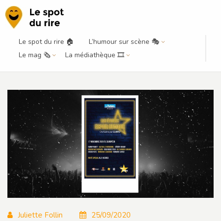
Le spot du rire 🏠
L’humour sur scène 🎭
Line-up Étoiles Espoir humour : la
Le mag 🗞️
La médiathèque 🎞️
sélection du Parisien
Juliette Follin
25/09/2020