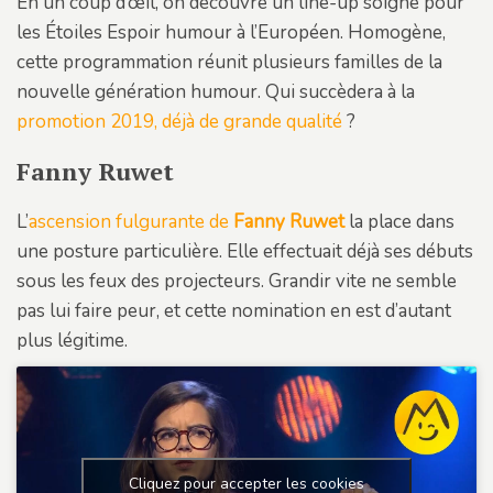
En un coup d’œil, on découvre un line-up soigné pour
les Étoiles Espoir humour à l’Européen. Homogène,
cette programmation réunit plusieurs familles de la
nouvelle génération humour. Qui succèdera à la
promotion 2019, déjà de grande qualité
?
Fanny Ruwet
L’
ascension fulgurante de
Fanny Ruwet
la place dans
une posture particulière. Elle effectuait déjà ses débuts
sous les feux des projecteurs. Grandir vite ne semble
pas lui faire peur, et cette nomination en est d’autant
plus légitime.
Cliquez pour accepter les cookies