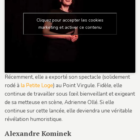
Cliquez pour accepter les cookies
marketing et activer ce contenu
Récemment, elle a exporté son spectacle (solidement
rodé à
la Petite Loge
) au Point Virgule. Fidèle, elle
continue de travailler sous l’œil bienveillant et exigeant
de sa metteuse en scène, Adrienne Ollé. Si elle
continue sur cette lancée, elle deviendra une véritable
révélation humoristique.
Alexandre Kominek