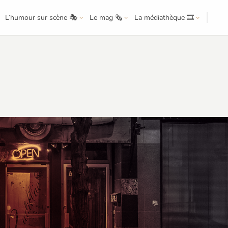
L’humour sur scène 🎭
Le mag 🗞️
La médiathèque 🎞️