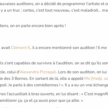
auvaises auditions, on a décidé de programmer l’artiste et on 
a un truc : certes, c’est tout nouveau, c’est maladroit… mais
diens, on en parle encore bien après !
 y avait
Clément K
, il a encore mentionné son audition ! Il 
ils s’ont capables de survivre à l’audition, on se dit qu’ils son
e, celui d’
Alexandra Pizzagali
. Lors de son audition, on lui a
e des 3 Bornes. En sortant de là, elle a appelé
Mo [Hadji, 
oil. Je parle à des comédiennes ! ». Il y a eu un vrai échang
s l’accueillait à bras ouverts, en lui disant : « C’est magnif
 améliorer ça, ça et ça aussi pour que ça aille. ».