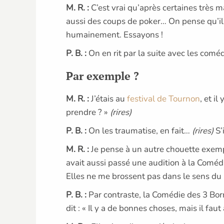
M. R. :
C’est vrai qu’après certaines très m
aussi des coups de poker… On pense qu’il y 
humainement. Essayons !
P. B. :
On en rit par la suite avec les comé
Par exemple ?
M. R. :
J’étais au
festival de Tournon
, et il
prendre ? »
(rires)
P. B. :
On les traumatise, en fait…
(rires)
S’
M. R. :
Je pense à un autre chouette exempl
avait aussi passé une audition à la Comédi
Elles ne me brossent pas dans le sens du p
P. B. :
Par contraste, la Comédie des 3 Borne
dit : « Il y a de bonnes choses, mais il faut