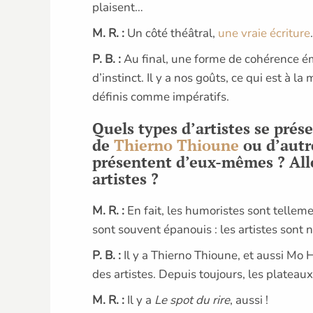
plaisent…
M. R. :
Un côté théâtral,
une vraie écriture
P. B. :
Au final, une forme de cohérence ém
d’instinct. Il y a nos goûts, ce qui est à
définis comme impératifs.
Quels types d’artistes se prés
de
Thierno Thioune
ou d’autre
présentent d’eux-mêmes ? Alle
artistes ?
M. R. :
En fait, les humoristes sont telle
sont souvent épanouis : les artistes sont n
P. B. :
Il y a Thierno Thioune, et aussi Mo
des artistes. Depuis toujours, les plateau
M. R. :
Il y a
Le spot du rire
, aussi !