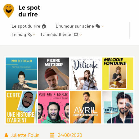
Le spot du rire 🏠
L’humour sur scène 🎭
8 spectacles à voir à la Petite Loge
Le mag 🗞️
La médiathèque 🎞️
en automne
Juliette Follin
24/08/2020