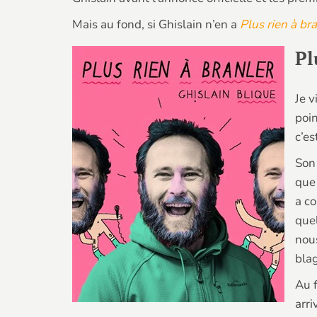
Mais au fond, si Ghislain n’en a
Plus rien à br
Pl
Je v
poin
c’es
Son 
que 
a c
que
nous
bla
Au f
arri