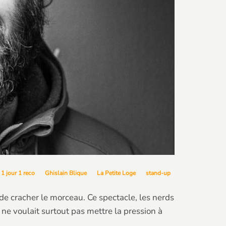
1 jour 1 reco
Ghislain Blique
La Petite Loge
stand-up
 de cracher le morceau. Ce spectacle, les nerds
ne voulait surtout pas mettre la pression à