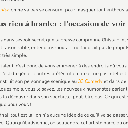
anler
, on ne va pas se censurer pour masquer tout enthousi
us rien à branler : l’occasion de voir
is dans l’espoir secret que la presse comprenne Ghislain, et 
t raisonnable, entendons-nous : il ne faudrait pas le propuls
t très simple.
talent, c’est donc de vous emmener à des endroits où vous n
c’est du génie, d’autres préfèrent en rire et ne pas intellec
onstruit son personnage scénique au
33 Comedy
et dans de 
lques mois, vous le savez, les nouveaux humoristes parlent
 la découvrir dans son spectacle, peut-être pas. Ce qui est 
gue pour vous !
inal, tout est là : on n’a aucune idée de ce qu’il va se pas
ve. Quoi qu’il advienne, on soutiendra cet artiste parce qu’o