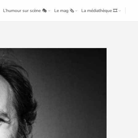
L’humour sur scène 🎭
Le mag 🗞️
La médiathèque 🎞️