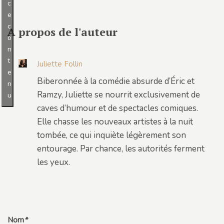
c
e
c
A propos de l'auteur
o
n
t
Juliette Follin
e
Biberonnée à la comédie absurde d’Éric et
n
Ramzy, Juliette se nourrit exclusivement de
u
caves d’humour et de spectacles comiques.
Elle chasse les nouveaux artistes à la nuit
tombée, ce qui inquiète légèrement son
entourage. Par chance, les autorités ferment
les yeux.
Nom
*