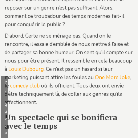
reposer sur un genre n’est pas suffisant. Alors,
comment ce troubadour des temps modernes fait-il
pour conquérir le public ?
D’abord, Certe ne se ménage pas. Quand on le
rencontre, il essaie d’emblée de nous mettre à l’aise et
de partager sa bonne humeur. On sent qu’il compte sur
nous pour être présent. Il ressemble en cela beaucoup
à
Louis Dubourg
. Ce n’est pas un hasard si leur
marketing puissant attire les foules au
One More Joke
,
C
le
comedy club
où ils officient. Tous deux ont envie
l
d’être techniquement là, de coller aux genres qu’ils
i
affectionnent.
q
u
Un spectacle qui se bonifiera
e
avec le temps
z
p