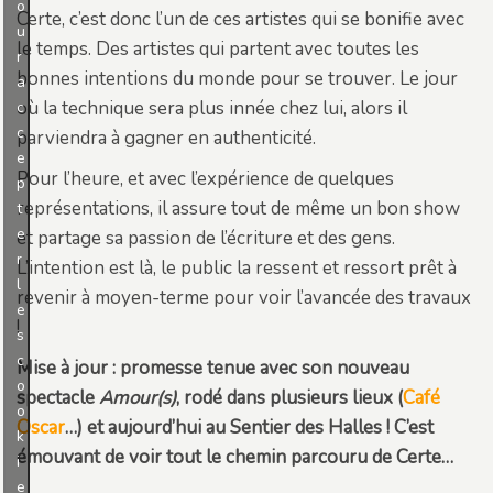
o
Certe, c’est donc l’un de ces artistes qui se bonifie avec
u
le temps. Des artistes qui partent avec toutes les
r
bonnes intentions du monde pour se trouver. Le jour
a
où la technique sera plus innée chez lui, alors il
c
c
parviendra à gagner en authenticité.
e
Pour l’heure, et avec l’expérience de quelques
p
représentations, il assure tout de même un bon show
t
e
et partage sa passion de l’écriture et des gens.
r
L’intention est là, le public la ressent et ressort prêt à
l
revenir à moyen-terme pour voir l’avancée des travaux
e
!
s
c
Mise à jour : promesse tenue avec son nouveau
o
spectacle
Amour(s)
, rodé dans plusieurs lieux (
Café
o
Oscar
…) et aujourd’hui au Sentier des Halles ! C’est
k
émouvant de voir tout le chemin parcouru de Certe…
i
e