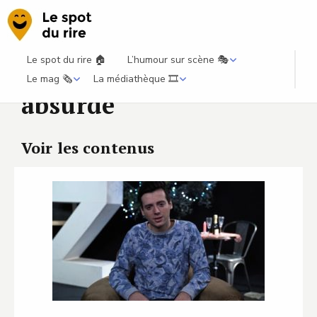
Le spot du rire 🏠
L’humour sur scène 🎭
Le mag 🗞️
La médiathèque 🎞️
absurde
Voir les contenus