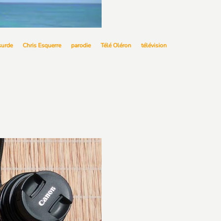
surde
Chris Esquerre
parodie
Télé Oléron
télévision