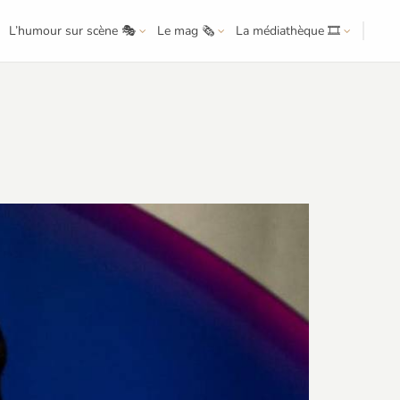
L’humour sur scène 🎭
Le mag 🗞️
La médiathèque 🎞️