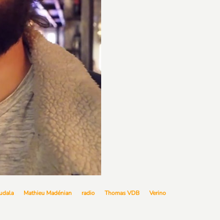
udala
Mathieu Madénian
radio
Thomas VDB
Verino