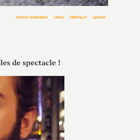
humour instantané
Lenny
Making of
opinion
es de spectacle !