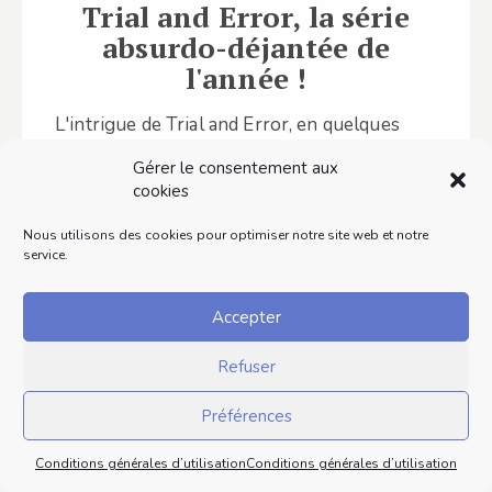
Trial and Error, la série
absurdo-déjantée de
l'année !
L'intrigue de Trial and Error, en quelques
lignes : Larry Henderson est-il coupable
Gérer le consentement aux
d'avoir tué sa femme... alors qu'il attendait…
cookies
Nous utilisons des cookies pour optimiser notre site web et notre
Lire ce contenu
service.
Accepter
Refuser
Préférences
Conditions générales d’utilisation
Conditions générales d’utilisation