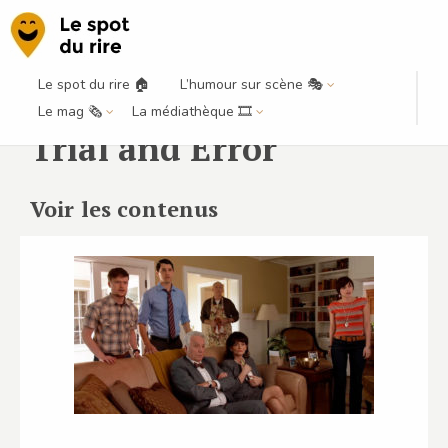
Le spot du rire 🏠
L’humour sur scène 🎭
Le mag 🗞️
La médiathèque 🎞️
Trial and Error
Voir les contenus