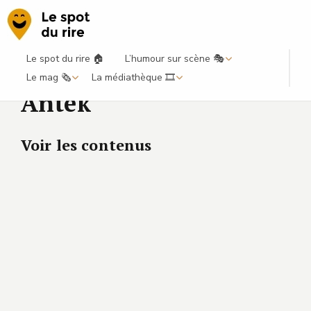
Le spot du rire 🏠
L’humour sur scène 🎭
Le mag 🗞️
La médiathèque 🎞️
Antek
Voir les contenus