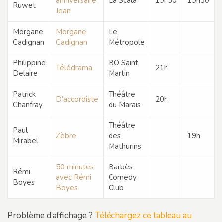
anniversaire
La Scala
19h30
19h30
Ruwet
Jean
Morgane
Morgane
Le
Cadignan
Cadignan
Métropole
Philippine
BO Saint
Télédrama
21h
Delaire
Martin
Patrick
Théâtre
D’accordiste
20h
Chanfray
du Marais
Théâtre
Paul
Zèbre
des
19h
Mirabel
Mathurins
50 minutes
Barbès
Rémi
avec Rémi
Comedy
Boyes
Boyes
Club
Problème d’affichage ?
Téléchargez ce tableau au