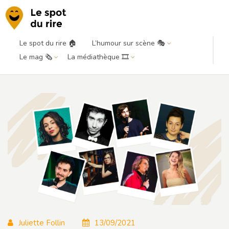
Le spot du rire 🏠
L’humour sur scène 🎭
Rentrée humour : les futures
Le mag 🗞️
La médiathèque 🎞️
révélations
Juliette Follin
13/09/2021