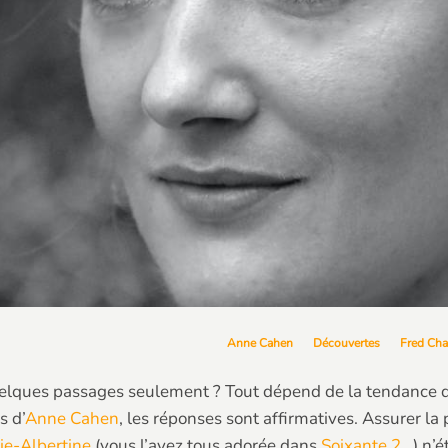
Anne Cahen
Découvertes
Fred Ch
uelques passages seulement ? Tout dépend de la tendance qu
s d’
Anne Cahen
, les réponses sont affirmatives. Assurer la
lie-Albertine
(vous l’avez tous adorée dans
Soixante 2
…) n’é