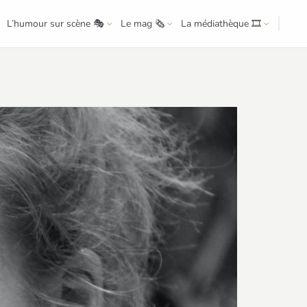
L’humour sur scène 🎭
Le mag 🗞️
La médiathèque 🎞️