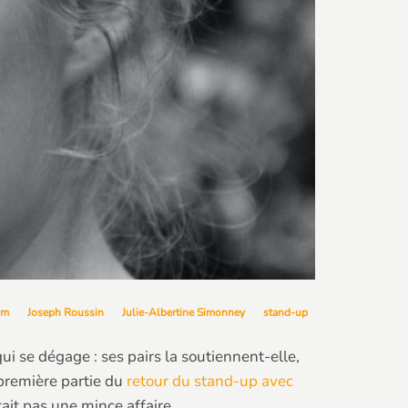
am
Joseph Roussin
Julie-Albertine Simonney
stand-up
i se dégage : ses pairs la soutiennent-elle,
 première partie du
retour du stand-up avec
tait pas une mince affaire.