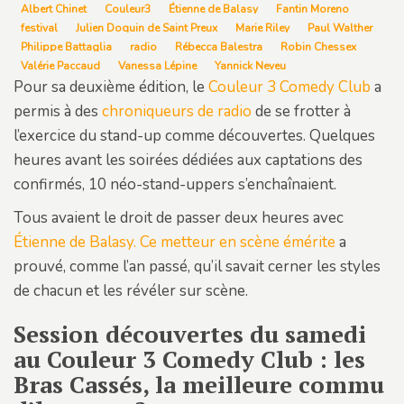
Albert Chinet
Couleur3
Étienne de Balasy
Fantin Moreno
festival
Julien Doquin de Saint Preux
Marie Riley
Paul Walther
Philippe Battaglia
radio
Rébecca Balestra
Robin Chessex
Valérie Paccaud
Vanessa Lépine
Yannick Neveu
Pour sa deuxième édition, le
Couleur 3 Comedy Club
a
permis à des
chroniqueurs de radio
de se frotter à
l’exercice du stand-up comme découvertes. Quelques
heures avant les soirées dédiées aux captations des
confirmés, 10 néo-stand-uppers s’enchaînaient.
Tous avaient le droit de passer deux heures avec
Étienne de Balasy. Ce metteur en scène émérite
a
prouvé, comme l’an passé, qu’il savait cerner les styles
de chacun et les révéler sur scène.
Session découvertes du samedi
au Couleur 3 Comedy Club : les
Bras Cassés, la meilleure commu