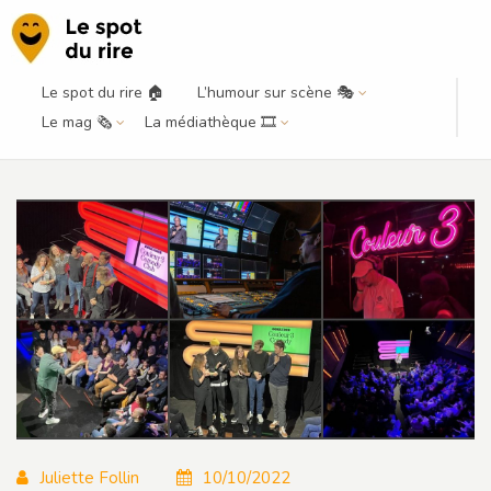
Le spot du rire 🏠
L’humour sur scène 🎭
Couleur 3 Comedy Club 2 : des
Le mag 🗞️
La médiathèque 🎞️
découvertes au sommet
Juliette Follin
10/10/2022