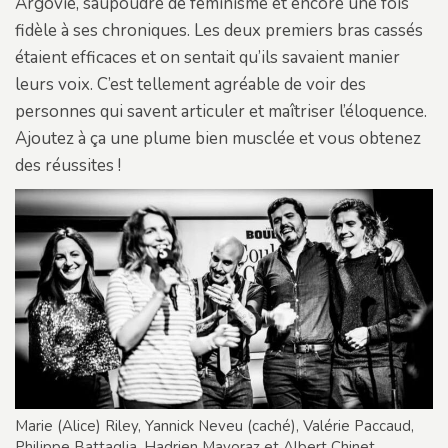
Argovie, saupoudré de féminisme et encore une fois
fidèle à ses chroniques. Les deux premiers bras cassés
étaient efficaces et on sentait qu’ils savaient manier
leurs voix. C’est tellement agréable de voir des
personnes qui savent articuler et maîtriser l’éloquence.
Ajoutez à ça une plume bien musclée et vous obtenez
des réussites !
Marie (Alice) Riley, Yannick Neveu (caché), Valérie Paccaud,
Philippe Battaglia, Hadrien Mayoraz et Albert Chinet