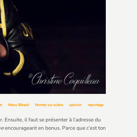
t
Manu Bibard
Monter sur scène
opinion
reportage
 Ensuite, il faut se présenter à l’adresse du
ve
encourageant en bonus. Parce que c’est ton