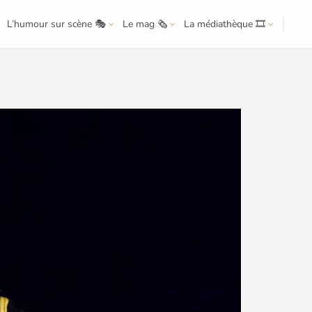
L’humour sur scène 🎭
Le mag 🗞️
La médiathèque 🎞️