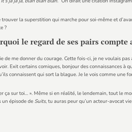
’s ja ja ja, blah blah blah.”
On dirait une citation Instagram q
 de trouver la superstition qui marche pour soi-même et d’ava
te ?
urquoi le regard de ses pairs compte 
 de me donner du courage. Cette fois-ci, je ne voulais pas a
 voir. Exit certains comiques, bonjour des connaissances à qu
u’ils connaissent qui sort la blague. Je le vois comme une for
er ça sur toi… ». Même si en réalité, le lendemain, tout le mo
s un épisode de
Suits
, tu auras peur qu’un acteur-avocat vie