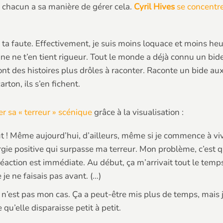
ue chacun a sa manière de gérer cela.
Cyril Hives
se concentre
ta faute. Effectivement, je suis moins loquace et moins heu
nne ne t’en tient rigueur. Tout le monde a déjà connu un bi
nt des histoires plus drôles à raconter. Raconte un bide aux
rton, ils s’en fichent.
r sa « terreur » scénique
grâce à la visualisation :
ébut ! Même aujourd’hui, d’ailleurs, même si je commence à 
rgie positive qui surpasse ma terreur. Mon problème, c’est qu
action est immédiate. Au début, ça m’arrivait tout le temps d
je ne faisais pas avant. (…)
i n’est pas mon cas. Ça a peut-être mis plus de temps, mais j
 qu’elle disparaisse petit à petit.