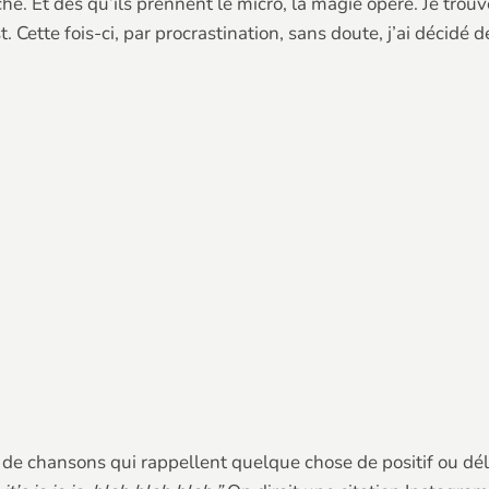
onche. Et dès qu’ils prennent le micro, la magie opère. Je tro
. Cette fois-ci, par procrastination, sans doute, j’ai décidé d
de chansons qui rappellent quelque chose de positif ou dél