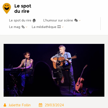
Le spot du rire 🏠
L’humour sur scène 🎭
Humour instantané – L’after-
Le mag 🗞️
La médiathèque 🎞️
concert de Sarclo et Albert Chinet
Juliette Follin
29/03/2024