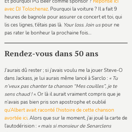
Et pourquoi PG Beer comme sponsor ?
Réponse ici
avec DJ Tolochenaz
. Pourquoi la voiture ? Il a fait 9
heures de bagnole pour assurer ce concert et toi, qui
lis ces lignes, t’étais pas là.
Your loss
.
Join us
pour ne
pas rater le bonheur la prochaine fois…
Rendez-vous dans 50 ans
J’aurais dû rester ; si j’avais voulu me la jouer Steve-O
dans Jackass, je lui aurais même lancé à Sarclo :
« Tu
n’veux pas chanter ta chanson “Mes couilles”, je te
sens chaud ! »
. Or là il aurait vraiment compris que je
n’avais pas bien pris son apostrophe et oublié
qu’Albert avait raconté l’histoire de cette chanson
avortée ici
. Alors que sur le moment, j’ai joué la carte de
l’autodérision :
« mais si monsieur de Senarclens