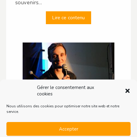
souvenirs…
Lire ce contenu
Gérer le consentement aux
cookies
Avec Bastien Morisson, le
Nous utilisons des cookies pour optimiser notre site web et notre
service.
rire sort vainqueur
Bastien Morisson propose depuis peu son
Accepter
spectacle Tête de vainqueur au Théâtre BO