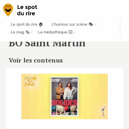
Le spot du rire 🏠
L’humour sur scène 🎭
Le mag 🗞️
La médiathèque 🎞️
BO Saint Martin
Voir les contenus