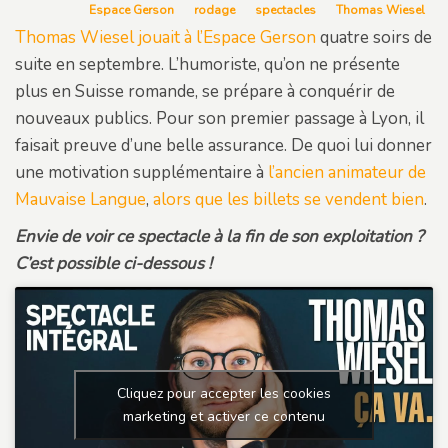
Espace Gerson
rodage
spectacles
Thomas Wiesel
Thomas Wiesel jouait à l’Espace Gerson
quatre soirs de
suite en septembre. L’humoriste, qu’on ne présente
plus en Suisse romande, se prépare à conquérir de
nouveaux publics. Pour son premier passage à Lyon, il
faisait preuve d’une belle assurance. De quoi lui donner
une motivation supplémentaire à
l’ancien animateur de
Mauvaise Langue
,
alors que les billets se vendent bien
.
Envie de voir ce spectacle à la fin de son exploitation ?
C’est possible ci-dessous !
Cliquez pour accepter les cookies
marketing et activer ce contenu