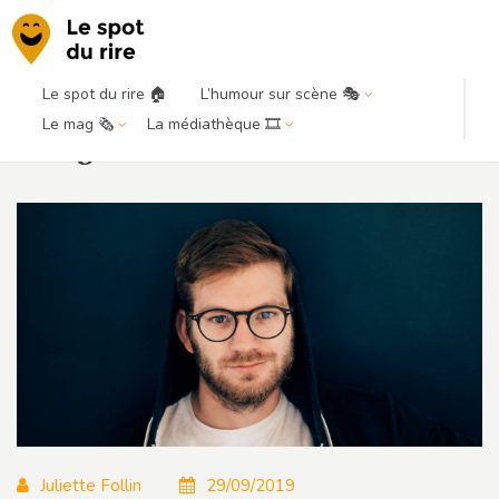
Le spot du rire 🏠
L’humour sur scène 🎭
Thomas Wiesel à l’Espace Gerson :
Le mag 🗞️
La médiathèque 🎞️
rodage maîtrisé
Juliette Follin
29/09/2019