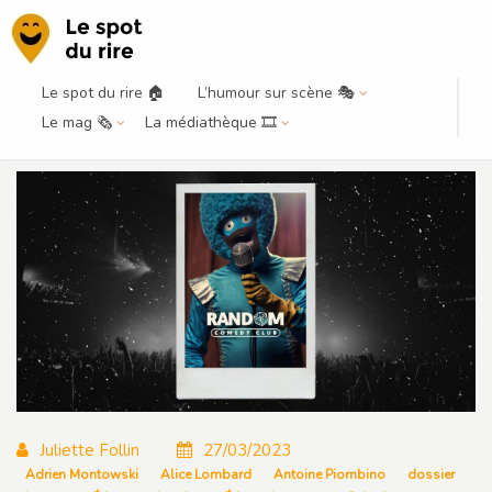
Le spot du rire 🏠
L’humour sur scène 🎭
Un soir au Random Comedy Club
Le mag 🗞️
La médiathèque 🎞️
Juliette Follin
27/03/2023
Adrien Montowski
Alice Lombard
Antoine Piombino
dossier