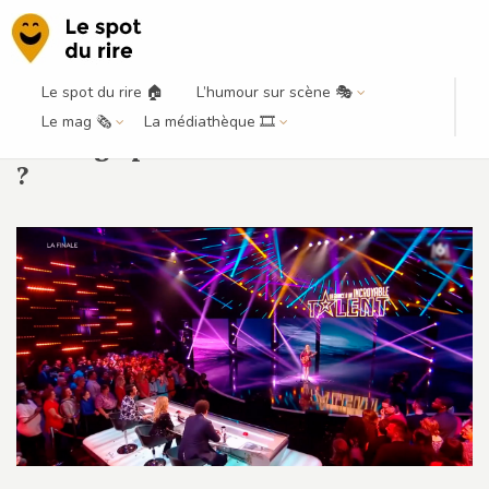
Le spot du rire 🏠
L’humour sur scène 🎭
Incroyable talent + stand-up :
Le mag 🗞️
La médiathèque 🎞️
mariage parfait ou désamour franc
?