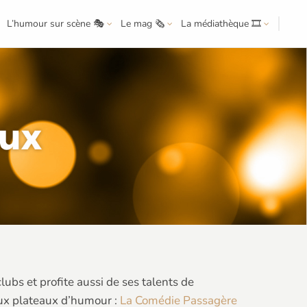
L’humour sur scène 🎭
Le mag 🗞️
La médiathèque 🎞️
ubs et profite aussi de ses talents de
eux plateaux d’humour :
La Comédie Passagère