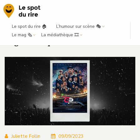
Le spot du rire 🏠
L’humour sur scène 🎭
Parlons du GP Explorer 2 avec un
Le mag 🗞️
La médiathèque 🎞️
angle comique
Juliette Follin
09/09/2023