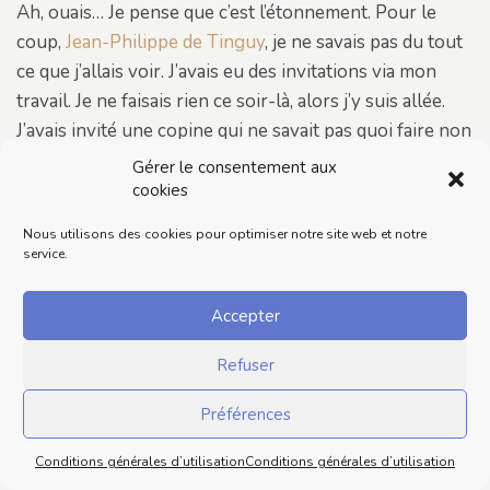
Ah, ouais… Je pense que c’est l’étonnement. Pour le
coup,
Jean-Philippe de Tinguy
, je ne savais pas du tout
ce que j’allais voir. J’avais eu des invitations via mon
travail. Je ne faisais rien ce soir-là, alors j’y suis allée.
J’avais invité une copine qui ne savait pas quoi faire non
plus. Le choc ! Tu imagines, quand tu ne sais pas du tout
Gérer le consentement aux
ce que tu vas voir et que tu tombes sur ce spectacle…
cookies
Celui du clown parmi les clowns ! C’est improbable,
Nous utilisons des cookies pour optimiser notre site web et notre
hyper drôle et hyper touchant. Tu ressors de là, il y a
service.
un avant et un après. Évidemment que j’avais envie de
partager ça.
Accepter
Je pense que c’est l’étonnement, la surprise de me dire :
Refuser
« J’ai vu quelque chose de différent et les gens ne
connaissent pas ! ». Il faut que je le montre, sinon ils ne
Préférences
me croiront pas ! Ça ne se raconte pas. Comme je t’ai dit,
Conditions générales d’utilisation
Conditions générales d’utilisation
j’ai vu beaucoup de stand-up étant ado, dans les cafés-