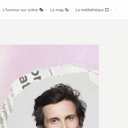
L’humour sur scène 🎭
Le mag 🗞️
La médiathèque 🎞️