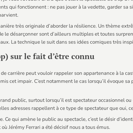
nts qui fonctionnent : ne pas jouer à la vedette, garder sa s
arvient.
sa manière très originale d’aborder la résilience. Un thème e
de le désarçonner sont d’ailleurs multiples et toutes surpre
leaux. La technique le suit dans ses idées comiques très ins
p) sur le fait d’être connu
 de carrière peut vouloir rappeler son appartenance à la cast
 cet impair. C’est notamment le cas lorsqu’il évoque sa pa
and public, surtout lorsqu’il est spectateur occasionnel ou 
les adresses rappellent à ce type de spectateur que oui, ce s
 vie. Ce qui amène le public au spectacle, c’est le désir d’i
où Jérémy Ferrari a été décisif nous a tous émus.