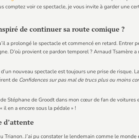
ous comptez voir ce spectacle, je vous invite à garder une c
nspiré de continuer sa route comique ?
’il a prolongé le spectacle et commencé en retard. Entrer pe
gne. D’où provient ce pardon temporel ? Arnaud Tsamère a ré
ion d’un nouveau spectacle est toujours une prise de risque. 
férent de
Confidences
sur pas mal de trucs plus ou moins con
de Stéphane de Groodt dans mon cœur de fan de voitures et 
il en a encore sous la pédale » !
le d’attente
 du Trianon. J’ai pu constater le lendemain comme le monde é