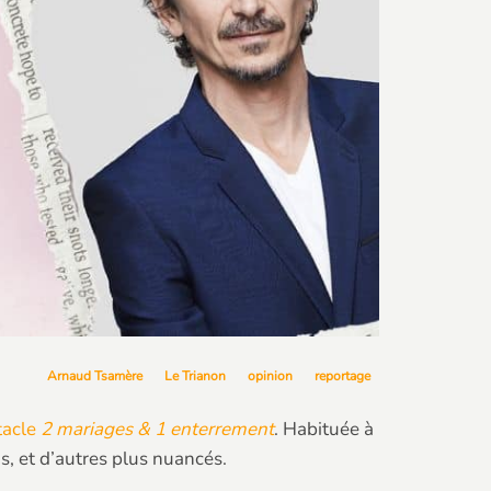
Arnaud Tsamère
Le Trianon
opinion
reportage
tacle
2 mariages & 1 enterrement
. Habituée à
s, et d’autres plus nuancés.