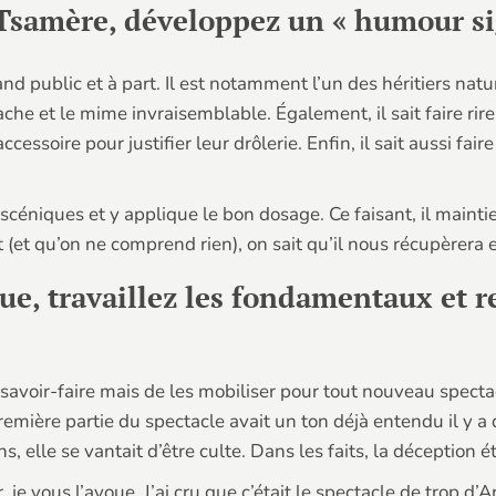
Tsamère, développez un « humour si
nd public et à part. Il est notamment l’un des héritiers nat
tache et le mime invraisemblable. Également, il sait faire r
ccessoire pour justifier leur drôlerie. Enfin, il sait aussi fair
scéniques et y applique le bon dosage. Ce faisant, il maintie
(et qu’on ne comprend rien), on sait qu’il nous récupèrera 
que, travaillez les fondamentaux et 
s savoir-faire mais de les mobiliser pour tout nouveau spectac
première partie du spectacle avait un ton déjà entendu il y a 
elle se vantait d’être culte. Dans les faits, la déception ét
, je vous l’avoue. J’ai cru que c’était le spectacle de trop 