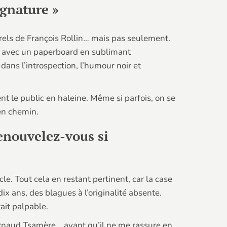
gnature »
urels de François Rollin… mais pas seulement.
ire avec un paperboard en sublimant
e dans l’introspection, l’humour noir et
nt le public en haleine. Même si parfois, on se
en chemin.
renouvelez-vous si
le. Tout cela en restant pertinent, car la case
dix ans, des blagues à l’originalité absente.
ait palpable.
d’Arnaud Tsamère… avant qu’il ne me rassure en