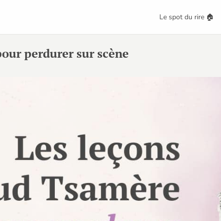
Le spot du rire 🏠
our perdurer sur scène