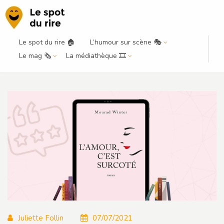
Le spot du rire 🏠
L’humour sur scène 🎭
Avec L’amour, c’est surcoté, Mourad
Le mag 🗞️
La médiathèque 🎞️
Winter transforme l’essai
Juliette Follin
07/07/2021