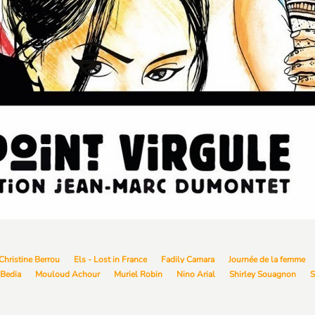
Christine Berrou
Els - Lost in France
Fadily Camara
Journée de la femme
Bedia
Mouloud Achour
Muriel Robin
Nino Arial
Shirley Souagnon
S