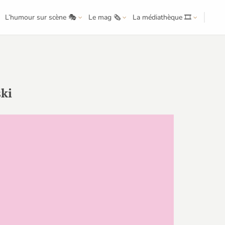
L’humour sur scène 🎭
Le mag 🗞️
La médiathèque 🎞️
ski