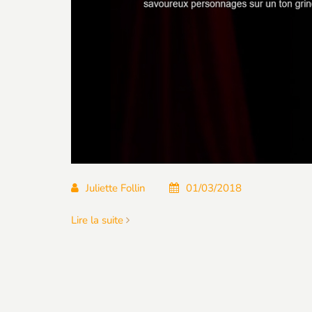
Juliette Follin
01/03/2018
Lire la suite