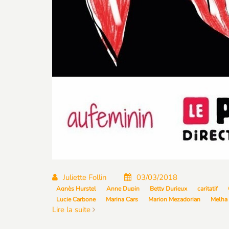
Juliette Follin
03/03/2018
Agnès Hurstel
Anne Dupin
Betty Durieux
caritatif
Lucie Carbone
Marina Cars
Marion Mezadorian
Melha 
Lire la suite