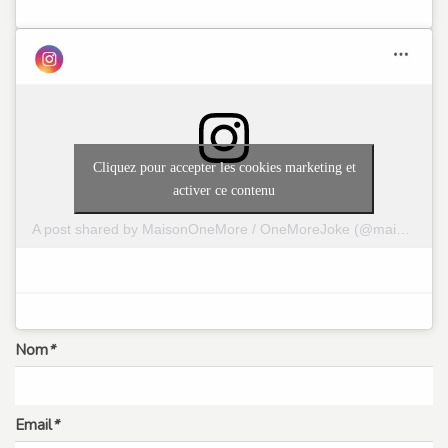
Cliquez pour accepter les cookies marketing et
activer ce contenu
A post shared by MaisonOneMore / OneMoreJoke (@maison_onemore)
Nom
*
Email
*