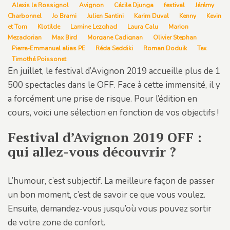
Alexis le Rossignol
Avignon
Cécile Djunga
festival
Jérémy
Charbonnel
Jo Brami
Julien Santini
Karim Duval
Kenny
Kevin
et Tom
Klotilde
Lamine Lezghad
Laura Calu
Marion
Mezadorian
Max Bird
Morgane Cadignan
Olivier Stephan
Pierre-Emmanuel alias PE
Réda Seddiki
Roman Doduik
Tex
Timothé Poissonet
En juillet, le festival d’Avignon 2019 accueille plus de 1
500 spectacles dans le OFF. Face à cette immensité, il y
a forcément une prise de risque. Pour l’édition en
cours, voici une sélection en fonction de vos objectifs !
Festival d’Avignon 2019 OFF :
qui allez-vous découvrir ?
L’humour, c’est subjectif. La meilleure façon de passer
un bon moment, c’est de savoir ce que vous voulez.
Ensuite, demandez-vous jusqu’où vous pouvez sortir
de votre zone de confort.