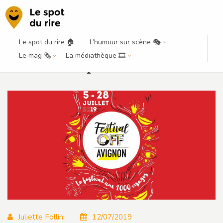
Le spot du rire 🏠
L’humour sur scène 🎭
Festival d’Avignon 2019 – Notre
Le mag 🗞️
La médiathèque 🎞️
sélection de spectacles OFF
Juliette Follin
12/07/2019