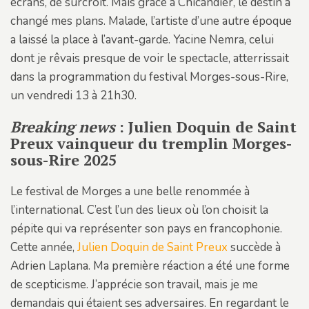
écrans, de surcroît. Mais grâce à Chicandier, le destin a
changé mes plans. Malade, l’artiste d’une autre époque
a laissé la place à l’avant-garde. Yacine Nemra, celui
dont je rêvais presque de voir le spectacle, atterrissait
dans la programmation du festival Morges-sous-Rire,
un vendredi 13 à 21h30.
Breaking news
: Julien Doquin de Saint
Preux vainqueur du tremplin Morges-
sous-Rire 2025
Le festival de Morges a une belle renommée à
l’international. C’est l’un des lieux où l’on choisit la
pépite qui va représenter son pays en francophonie.
Cette année,
Julien Doquin de Saint Preux
succède à
Adrien Laplana. Ma première réaction a été une forme
de scepticisme. J’apprécie son travail, mais je me
demandais qui étaient ses adversaires. En regardant le