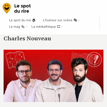
Le spot du rire 🏠
L’humour sur scène 🎭
Lausanne-Morges en juin ft.
Le mag 🗞️
La médiathèque 🎞️
Yacine Nemra, Thomas Wiesel &
Charles Nouveau