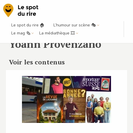
Le spot du rire 🏠
L’humour sur scène 🎭
Le mag 🗞️
La médiathèque 🎞️
Yoann Provenzano
Voir les contenus