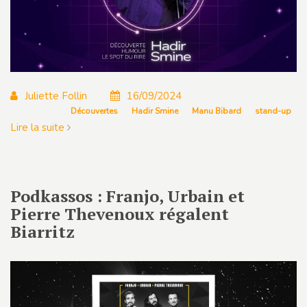
Juliette Follin
16/09/2024
Découvertes
Hadir Smine
Manu Bibard
stand-up
Lire la suite
Podkassos : Franjo, Urbain et
Pierre Thevenoux régalent
Biarritz