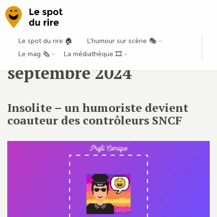
Le spot du rire 🏠
L’humour sur scène 🎭
Publications par mois :
Le mag 🗞️
La médiathèque 🎞️
septembre 2024
Insolite – un humoriste devient
coauteur des contrôleurs SNCF