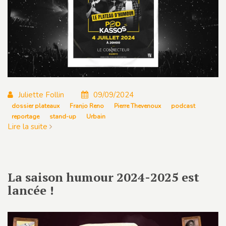
Juliette Follin
09/09/2024
dossier plateaux
Franjo Reno
Pierre Thevenoux
podcast
reportage
stand-up
Urbain
Lire la suite
La saison humour 2024-2025 est
lancée !