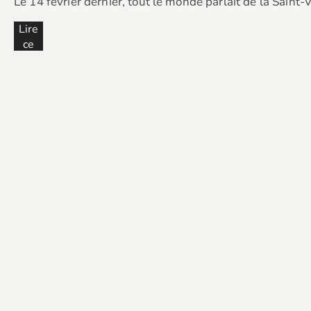
Le 14 février dernier, tout le monde parlait de la Sain
Lire
ce
cont
enu