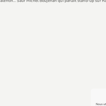
t-Valentin… Sauf Michel Boujenah qui parlait stand-up sur R
Nous uti