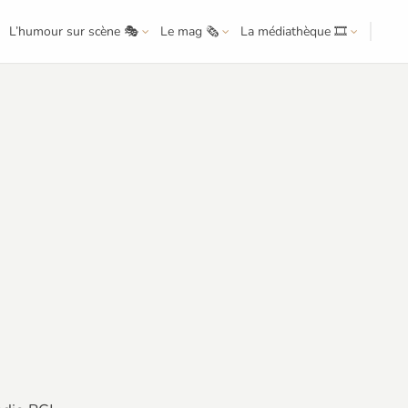
L’humour sur scène 🎭
Le mag 🗞️
La médiathèque 🎞️