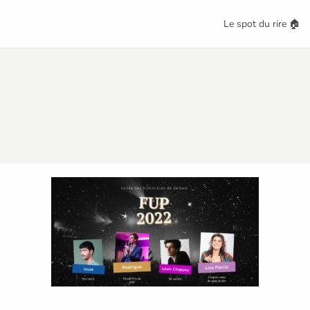
Le spot du rire 🏠