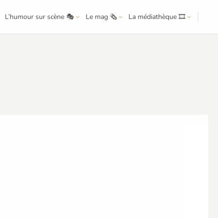
L’humour sur scène 🎭
Le mag 🗞️
La médiathèque 🎞️